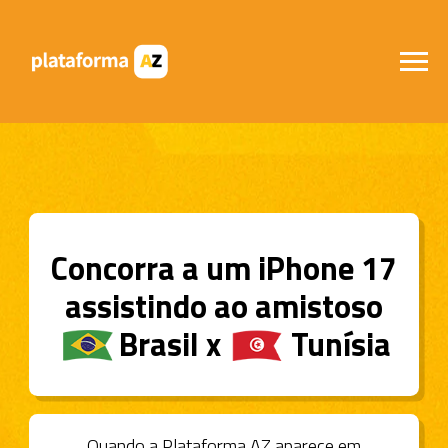
Concorra a um iPhone 17
assistindo ao amistoso
----
Brasil x
----
Tunísia
Quando a Plataforma AZ aparece em
campo, quem marca o gol é você.
Participar