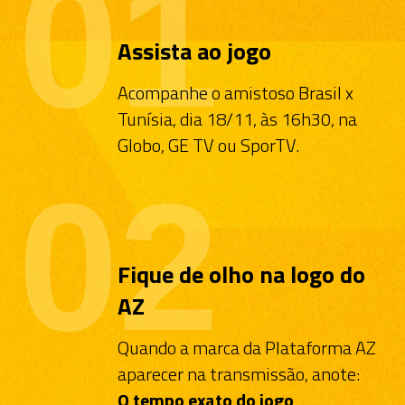
01
Assista ao jogo
Acompanhe o amistoso Brasil x
Tunísia, dia 18/11, às 16h30, na
Globo, GE TV ou SporTV.
02
Fique de olho na logo do
AZ
Quando a marca da Plataforma AZ
aparecer na transmissão, anote:
O tempo exato do jogo