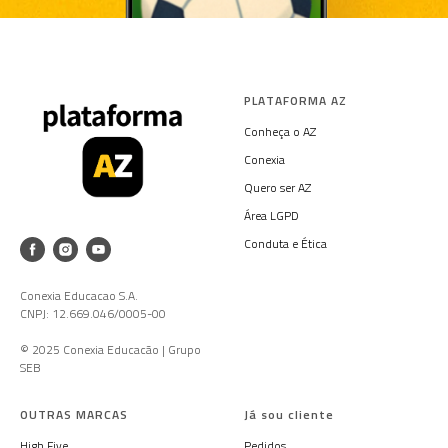
PLATAFORMA AZ
Conheça o AZ
Conexia
Quero ser AZ
Área LGPD
Conduta e Ética
Conexia Educacao S.A.
CNPJ: 12.669.046/0005-00
© 2025 Conexia Educacão | Grupo
SEB
OUTRAS MARCAS
Já sou cliente
High Five
Pedidos