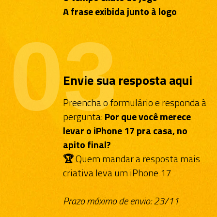
A frase exibida junto à logo
03
Envie sua resposta aqui
Preencha o formulário e responda à
Quando sai o resultado?
pergunta:
Por que você merece
levar o iPhone 17 pra casa, no
apito final?
O vencedor será divulgado no dia
24/11
, por e-
mail e nas redes sociais oficiais da Plataforma AZ.
🏆
Quem mandar a resposta mais
O ganhador deverá comprovar vínculo com uma
criativa leva um iPhone 17
escola parceira para validar o prêmio.
Prazo máximo de envio: 23/11