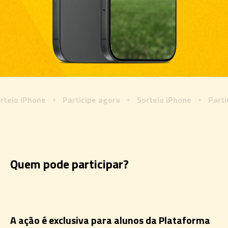
iPhone
Participe agora
Sorteio iPhone
Participe a
Quem pode participar?
A ação é exclusiva para alunos da Plataforma